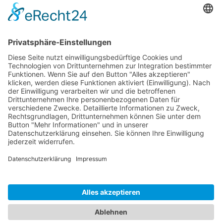
Frühbucher-Online-Eintrittspreis sichern und direkt durch das
Drehkreuz gehen. Preis pro Familie. (1)(2)
Alle Onlinetickets sind vom Umtausch, Stornierung,
Umbuchung ausgeschlossen. Es gelten unsere AGBs.
(1) Kinder bis einschließlich 3 Jahre zahlen keinen Eintritt.
(2) Als zahlendes Kind gilt eine Person im Alter von 4 bis 17
Jahren.
Bitte wählen Sie einen Termin aus dem
untenstehenden Kalender aus.
Kalender